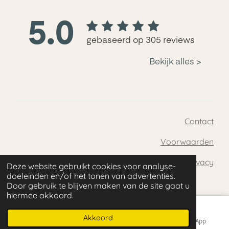
Contact
Voorwaarden
Privacy
Deze website gebruikt cookies voor analyse-
© 2019 - 2026 NIOHbeauty
doeleinden en/of het tonen van advertenties.
Door gebruik te blijven maken van de site gaat u
hiermee akkoord.
Akkoord
E-mailadres
Telefoonnummer
WhatsApp